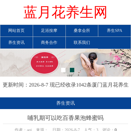
蓝月花养生网
网站首页
足浴按摩
桑拿会所
养生SPA
养生资讯
商务合作
联系我们
更新时间：2026-8-7 现已经收录1042条厦门蓝月花养生
网信息
养生资讯
哺乳期可以吃百香果泡蜂蜜吗
作者：aqi 来源： 日期：2026-8-7 人气：
3
评论：
0