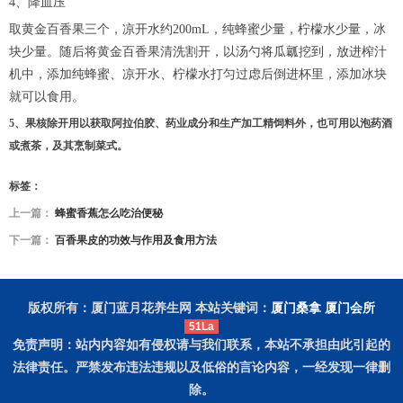
4、降血压
取黄金百香果三个，凉开水约200mL，纯蜂蜜少量，柠檬水少量，冰
块少量。随后将黄金百香果清洗割开，以汤勺将瓜瓤挖到，放进榨汁
机中，添加纯蜂蜜、凉开水、柠檬水打匀过虑后倒进杯里，添加冰块
就可以食用。
5、果核除开用以获取阿拉伯胶、药业成分和生产加工精饲料外，也可用以泡药酒
或煮茶，及其烹制菜式。
标签：
上一篇：
蜂蜜香蕉怎么吃治便秘
下一篇：
百香果皮的功效与作用及食用方法
版权所有：厦门蓝月花养生网 本站关键词：
厦门桑拿
厦门会所
51La
免责声明：站内内容如有侵权请与我们联系，本站不承担由此引起的
法律责任。严禁发布违法违规以及低俗的言论内容，一经发现一律删
除。