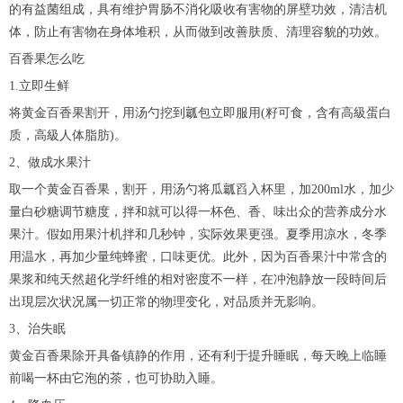
的有益菌组成，具有维护胃肠不消化吸收有害物的屏壁功效，清洁机
体，防止有害物在身体堆积，从而做到改善肤质、清理容貌的功效。
百香果怎么吃
1.立即生鲜
将黄金百香果割开，用汤勺挖到瓤包立即服用(籽可食，含有高級蛋白
质，高級人体脂肪)。
2、做成水果汁
取一个黄金百香果，割开，用汤勺将瓜瓤舀入杯里，加200ml水，加少
量白砂糖调节糖度，拌和就可以得一杯色、香、味出众的营养成分水
果汁。假如用果汁机拌和几秒钟，实际效果更强。夏季用凉水，冬季
用温水，再加少量纯蜂蜜，口味更优。此外，因为百香果汁中常含的
果浆和纯天然超化学纤维的相对密度不一样，在冲泡静放一段時间后
出現层次状况属一切正常的物理变化，对品质并无影响。
3、治失眠
黄金百香果除开具备镇静的作用，还有利于提升睡眠，每天晚上临睡
前喝一杯由它泡的茶，也可协助入睡。