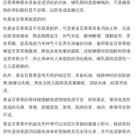
百香果蜂蜜水具备促进消化的功效，哺乳期间是能够喝的。可是糖尿
病的孕妇最好是不必喝，以防造成血糖过高。
吃黄金百香果能退奶吗
吃黄金百香果是不容易退奶的，可是黄金百香果具备消炎止疼、活血
化瘀强身健体、降血脂降血压、补气补血、醒神解酒、缓解疲劳、美
容养颜、提高免疫力等神气十足养生保健的功效，服用黄金百香果能
够提升胃里饱腹感，降低余发热量的摄取，还能够吸咐胆固醇和胆液
这类有机分子，抑止身体对人体脂肪的消化吸收。哺乳期间适度吃一
点儿是能够的。
此外，黄金百香果是纯天然的镇定剂，具备松驰、镇静神经的实际效
果;能够治失眠，诱发当然入眠和高质量睡眠，清除头痛，眩晕等状
况。
黄金百香果的香味能缓解焦虑情绪焦虑不安、郁郁寡欢、紧张焦虑所
造成的头痛、胃痛、尿频尿急、发慌、肌肉痉挛、抽动、疼痛等全部
不适。
黄金百香果中的超化学纤维可以深层次胃肠的最微小部分，根据其特
异性遗传基因消化吸收身体有害物将其完全排出来，并可改进肠胃内