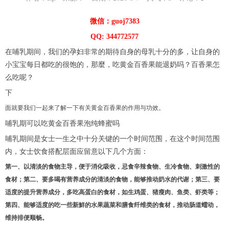
微信：guoj7383
QQ: 344772577
在哺乳期间，我们的孕妇非常的期待自身的母乳十分的多，让自身的
小宝宝每日都吃的很饱的，那麼，吃黄金百香果能退奶吗？百香果怎
么吃呢？
下
面就要我们一起来了解一下有关黄金百香果的作用与功效。
哺乳期可以吃黄金百香果泡纯蜂蜜吗
哺乳期间是女士一生之中十分关键的一个时间范围，在这个时间范围
内，女士饮食搭配层面应留意以下几个方面：
第一、以清淡的食物主导，便于消化吸收，忌食辛辣食物、生冷食物、刺激性的
食材；
第二、要多喝有营养成分的清淡的食物，能够推动奶水的代谢；
第三、要
适度的提升营养成分，多吃高蛋白的食材，如生鸡蛋、猪瘦肉、鱼类、虾类等；
第四、能够适度的吃一些新鮮的水果蔬菜和膳食纤维类的食材，推动肠道蠕动，
维持排便顺畅。