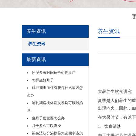
养生资讯
养生资讯
养生资讯
最新资讯
怀孕多长时间适合药物流产
怎样坐好月子
非经期出血伴有腰疼什么原因怎
大暑养生饮食讲究
么办
夏季是人们养生的重
哺乳期扁桃体发炎发烧可以喂奶
出现内火，因此，如
吗
在大暑时节，有以下
坐月子便秘要怎么办
月子多久可以洗澡
1、饮食清淡
褐色渣状分泌物是怎么回事该怎
由于大暑时节气温高