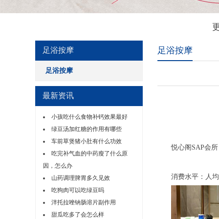
足浴按摩
足浴按摩
足浴按摩
最新资讯
小孩吃什么食物补钙效果最好
绿豆汤加红糖的作用有哪些
车前草煲猪小肚有什么功效
悦心阁SAP会所
吃完补气血的中药瘦了什么原
因，怎么办
消费水平：人均消费
山药调理脾胃多久见效
吃狗肉可以吃绿豆吗
泮托拉唑钠肠溶片副作用
甜瓜吃多了会怎么样