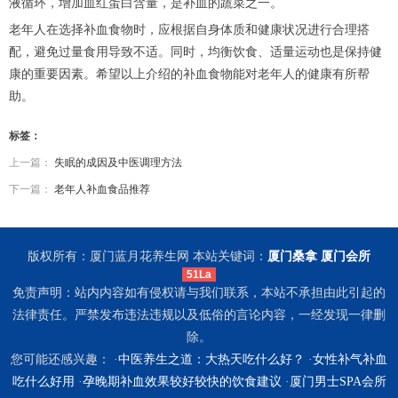
液循环，增加血红蛋白含量，是补血的蔬菜之一。
老年人在选择补血食物时，应根据自身体质和健康状况进行合理搭
配，避免过量食用导致不适。同时，均衡饮食、适量运动也是保持健
康的重要因素。希望以上介绍的补血食物能对老年人的健康有所帮
助。
标签：
上一篇：
失眠的成因及中医调理方法
下一篇：
老年人补血食品推荐
版权所有：厦门蓝月花养生网 本站关键词：
厦门桑拿
厦门会所
51La
免责声明：站内内容如有侵权请与我们联系，本站不承担由此引起的
法律责任。严禁发布违法违规以及低俗的言论内容，一经发现一律删
除。
您可能还感兴趣： ·
中医养生之道：大热天吃什么好？
·
女性补气补血
吃什么好用
·
孕晚期补血效果较好较快的饮食建议
·
厦门男士SPA会所